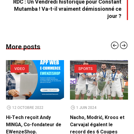
RDC : Un Vendredi historique pour Constant
Mutamba ! Va-t-il vraiment démissionné ce
jour ?
More posts
VIDEO
SPORTS
12 OCTOBRE 2022
1 JUIN 2024
Hi-Tech reçoit Andy
Nacho, Modrić, Kroos et
MINGA, Co-fondateur de
Carvajal égalent le
EWenzeShop.
record des 6 Coupes