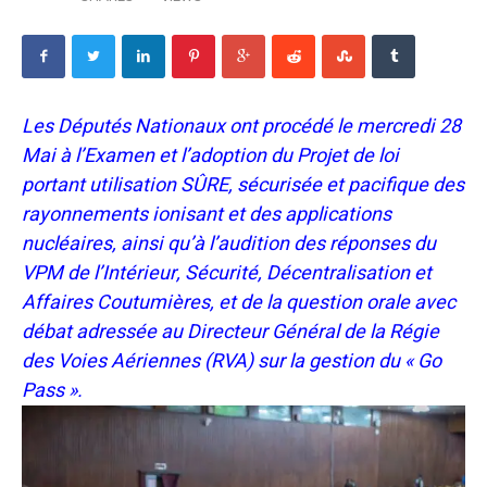
Les Députés Nationaux ont procédé le mercredi 28
Mai à l’Examen et l’adoption du Projet de loi
portant utilisation SÛRE, sécurisée et pacifique des
rayonnements ionisant et des applications
nucléaires, ainsi qu’à l’audition des réponses du
VPM de l’Intérieur, Sécurité, Décentralisation et
Affaires Coutumières, et de la question orale avec
débat adressée au Directeur Général de la Régie
des Voies Aériennes (RVA) sur la gestion du « Go
Pass ».