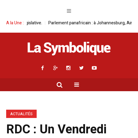
e.
A la Une :
Parlement panafricain : à Johannesburg, Aimé Boji Sangara multiplie 
ACTUALITÉS
RDC : Un Vendredi