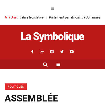
ve legislative.
A la Une :
Parlement panafricain : à Johannesburg, Aimé Boji Sanga
POLITIQUES
ASSEMBLÉE