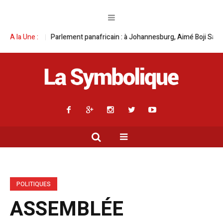
Parlement panafricain : à Johannesburg, Aimé Boji Sangara multiplie le
A la Une :
POLITIQUES
ASSEMBLÉE