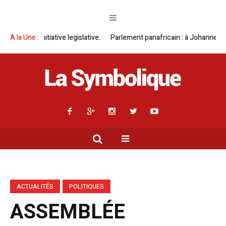
ive legislative.
A la Une :
Parlement panafricain : à Johannesburg, Aimé Boji San
ACTUALITÉS
POLITIQUES
ASSEMBLÉE