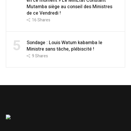
en ce moment » Le MinÉtat Constant
Mutamba siège au conseil des Ministres
de ce Vendredi !
16
Shares
5
Sondage : Louis Watum kabamba le
Ministre sans tâche, plébiscité !
9
Shares