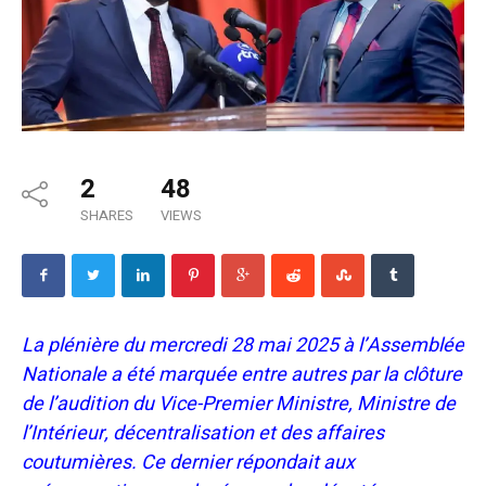
2
48
SHARES
VIEWS
La plénière du mercredi 28 mai 2025 à l’Assemblée
Nationale a été marquée entre autres par la clôture
de l’audition du Vice-Premier Ministre, Ministre de
l’Intérieur, décentralisation et des affaires
coutumières. Ce dernier répondait aux