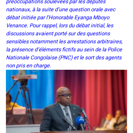
préoccupations soulevées par les députés
nationaux, à la suite d’une question orale avec
débat initiée par l’Honorable Eyanga Mboyo
Venance. Pour rappel, lors du débat initial, les
discussions avaient porté sur des questions
sensibles notamment les arrestations arbitraires,
la présence d’éléments fictifs au sein de la Police
Nationale Congolaise (PNC) et le sort des agents
non pris en charge.