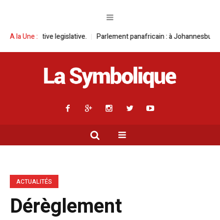
islative.
A la Une :
Parlement panafricain : à Johannesburg, Aimé Boji Sangara mu
ACTUALITÉS
Dérèglement