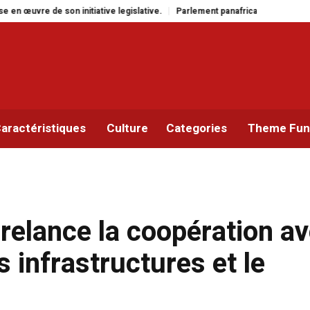
ative.
Parlement panafricain : à Johannesburg, Aimé Boji Sangara multiplie
aractéristiques
Culture
Categories
Theme Func
 relance la coopération a
s infrastructures et le