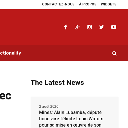
CONTACTEZ-NOUS
À PROPOS
WIDGETS
 les plaidoyers en faveur de la RDC.
Parlement panafricain : à Johannesburg
tionality
The Latest News
vec
2 août 2026
Mines: Alain Lubamba, député
honoraire félicite Louis Watum
pour sa mise en œuvre de son