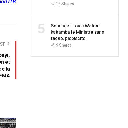
on ITP.
16
Shares
5
Sondage : Louis Watum
kabamba le Ministre sans
tâche, plébiscité !
ST
9
Shares
bayi,
on et
de la
EMA