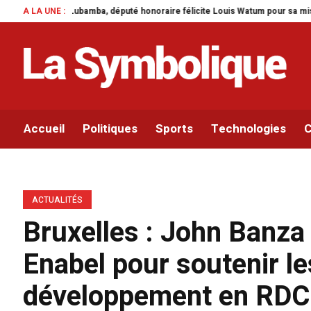
onoraire félicite Louis Watum pour sa mise en œuvre de son initiative legisl
A LA UNE :
Accueil
Politiques
Sports
Technologies
C
ACTUALITÉS
Bruxelles : John Banza
Enabel pour soutenir le
développement en RDC