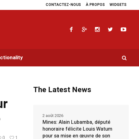
CONTACTEZ-NOUS
À PROPOS
WIDGETS
 les plaidoyers en faveur de la RDC.
Parlement panafricain : à Johannesburg
tionality
The Latest News
ur
5
2 août 2026
Mines: Alain Lubamba, député
honoraire félicite Louis Watum
pour sa mise en œuvre de son
0
1