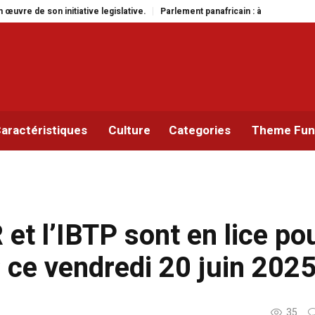
ative.
Parlement panafricain : à Johannesburg, Aimé Boji Sangara multiplie
aractéristiques
Culture
Categories
Theme Func
t l’IBTP sont en lice po
 ce vendredi 20 juin 202
35