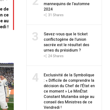
2
mannequins de l’automne
le de
2024
en ce
31
Shares
e au
edi !
3
Savez-vous que le ticket
conflictogène de l’union
sacrée est le résultat des
urnes du présidium ?
24
Shares
4
Exclusivité de la Symbolique
: « Difficile de comprendre la
décision du Chef de l’État en
ce moment » Le MinÉtat
Constant Mutamba siège au
conseil des Ministres de ce
Vendredi !