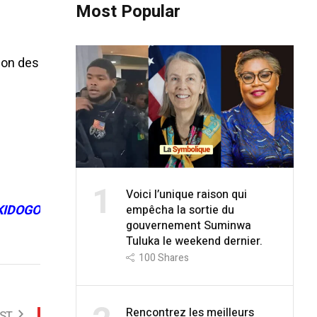
Most Popular
son des
1
Voici l’unique raison qui
KIDOGO
empêcha la sortie du
gouvernement Suminwa
Tuluka le weekend dernier.
100
Shares
Rencontrez les meilleurs
ST