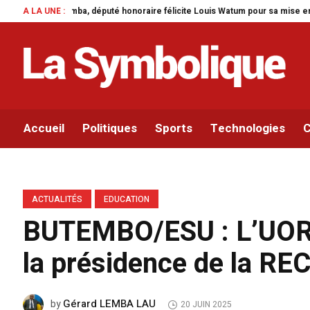
onoraire félicite Louis Watum pour sa mise en œuvre de son initiative legisl
A LA UNE :
Accueil
Politiques
Sports
Technologies
C
ACTUALITÉS
EDUCATION
BUTEMBO/ESU : L’UOR e
la présidence de la REC
Gérard LEMBA LAU
by
20 JUIN 2025