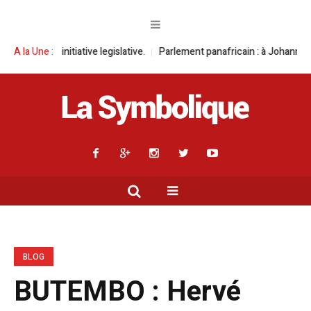
ative legislative.
A la Une :
Parlement panafricain : à Johannesburg, Aimé Boji S
BLOG
BUTEMBO : Hervé