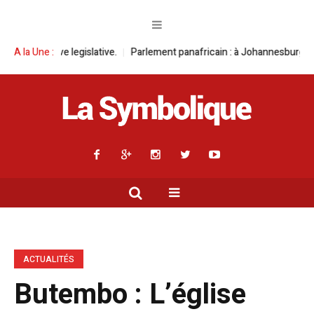
ative.
A la Une :
Parlement panafricain : à Johannesburg, Aimé Boji Sangara multi
ACTUALITÉS
Butembo : L’église