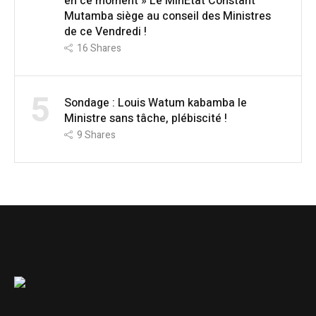
en ce moment » Le MinÉtat Constant
Mutamba siège au conseil des Ministres
de ce Vendredi !
16
Shares
5
Sondage : Louis Watum kabamba le
Ministre sans tâche, plébiscité !
9
Shares