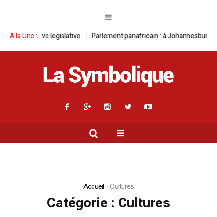
ive.
A la Une :
Parlement panafricain : à Johannesburg, Aimé Boji Sangara multipl
Accueil
»
Cultures
Catégorie :
Cultures