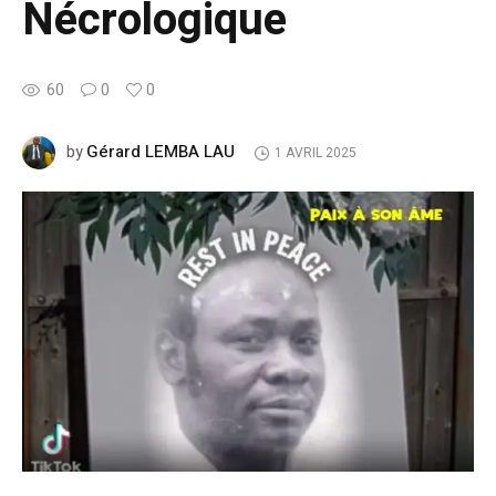
Nécrologique
60
0
0
Gérard LEMBA LAU
by
1 AVRIL 2025