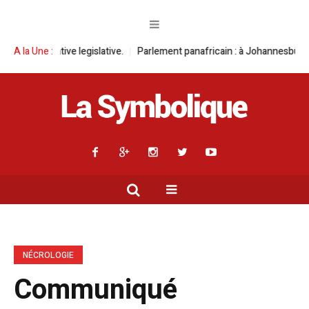
legislative.
A la Une :
Parlement panafricain : à Johannesburg, Aimé Boji Sangara
NÉCROLOGIE
Communiqué