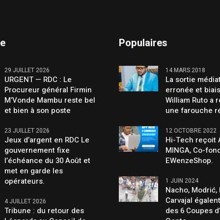
te
Populaires
29 JUILLET 2026
14 MARS 2018
URGENT — RDC : Le
La sortie média
Procureur général Firmin
erronée et biai
M’Vonde Mambu reste bel
William Ruto a 
et bien à son poste
une farouche r
23 JUILLET 2026
12 OCTOBRE 2022
Jeux d’argent en RDC Le
Hi-Tech reçoit
gouvernement fixe
MINGA, Co-fond
l’échéance du 30 Août et
EWenzeShop.
met en garde les
opérateurs.
1 JUIN 2024
Nacho, Modrić, 
Carvajal égalen
4 JUILLET 2026
Tribune : du retour des
des 6 Coupes d