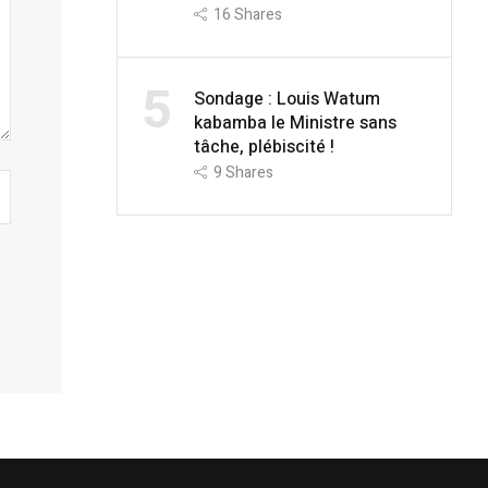
16
Shares
5
Sondage : Louis Watum
kabamba le Ministre sans
tâche, plébiscité !
9
Shares