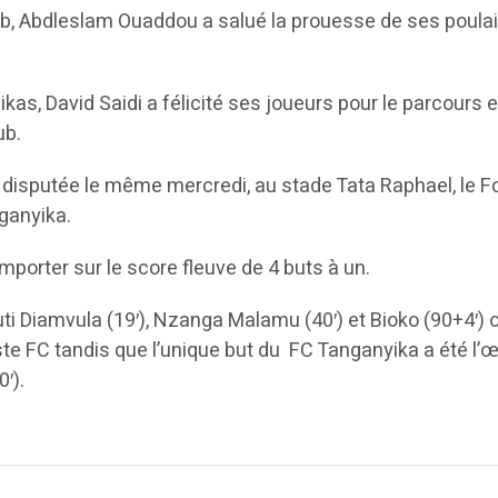
lub, Abdleslam Ouaddou a salué la prouesse de ses poula
kas, David Saidi a félicité ses joueurs pour le parcours e
ub.
, disputée le même mercredi, au stade Tata Raphael, le F
nganyika.
porter sur le score fleuve de 4 buts à un.
ti Diamvula (19′), Nzanga Malamu (40′) et Bioko (90+4′) 
te FC tandis que l’unique but du FC Tanganyika a été l’
′).