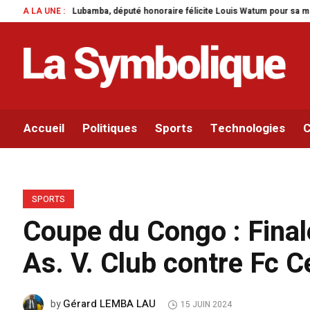
 député honoraire félicite Louis Watum pour sa mise en œuvre de son initiati
A LA UNE :
Accueil
Politiques
Sports
Technologies
C
SPORTS
Coupe du Congo : Final
As. V. Club contre Fc C
Gérard LEMBA LAU
by
15 JUIN 2024