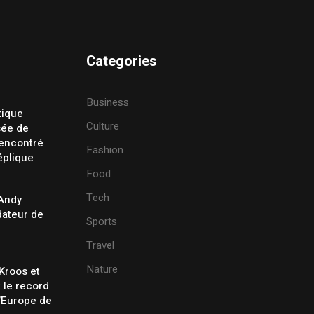
Categories
Business
tique
Culture
sée de
rencontré
Fashion
éplique
Food
Tech
 Andy
ateur de
Sports
Travel
Nature
Kroos et
t le record
’Europe de