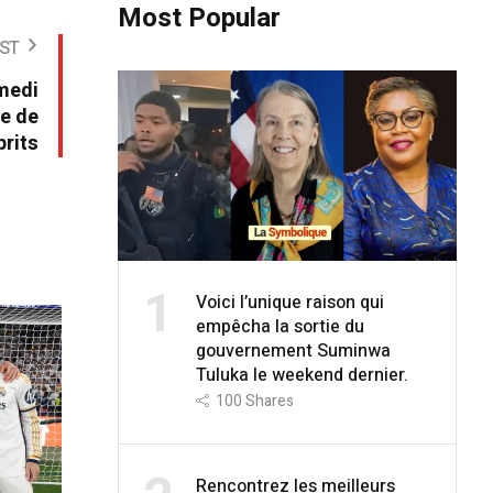
Most Popular
ST
amedi
re de
prits
1
Voici l’unique raison qui
empêcha la sortie du
gouvernement Suminwa
Tuluka le weekend dernier.
100
Shares
Rencontrez les meilleurs