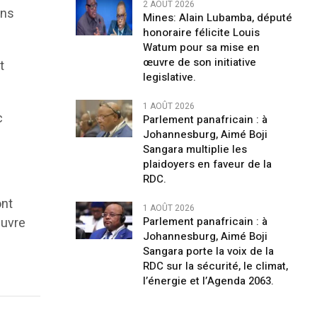
2 AOÛT 2026
ins
Mines: Alain Lubamba, député
honoraire félicite Louis
Watum pour sa mise en
œuvre de son initiative
t
legislative.
1 AOÛT 2026
c
Parlement panafricain : à
Johannesburg, Aimé Boji
Sangara multiplie les
plaidoyers en faveur de la
RDC.
ont
1 AOÛT 2026
œuvre
Parlement panafricain : à
Johannesburg, Aimé Boji
Sangara porte la voix de la
RDC sur la sécurité, le climat,
l’énergie et l’Agenda 2063.