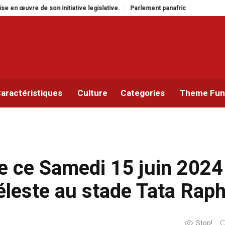
ve legislative.
Parlement panafricain : à Johannesburg, Aimé Boji Sangara 
aractéristiques
Culture
Categories
Theme Func
e ce Samedi 15 juin 2024
éleste au stade Tata Rap
Stop!