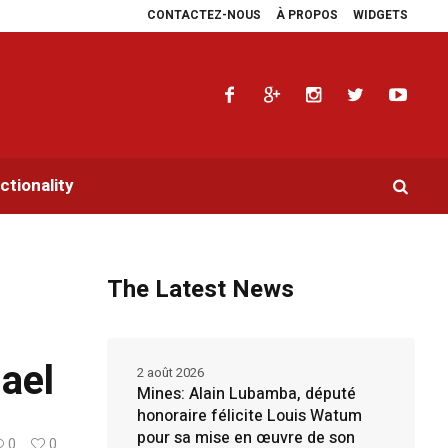
CONTACTEZ-NOUS
À PROPOS
WIDGETS
multiplie les plaidoyers en faveur de la RDC.
Parlement panafricain : à Joh
tionality
The Latest News
hael
2 août 2026
Mines: Alain Lubamba, député
honoraire félicite Louis Watum
pour sa mise en œuvre de son
0
0