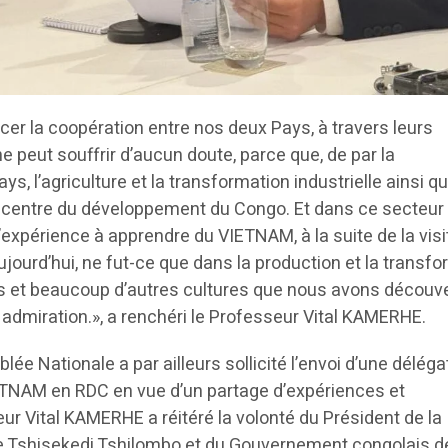
cer la coopération entre nos deux Pays, à travers leurs
e peut souffrir d’aucun doute, parce que, de par la
ys, l’agriculture et la transformation industrielle ainsi q
u centre du développement du Congo. Et dans ce secteur 
xpérience à apprendre du VIETNAM, à la suite de la visi
ourd’hui, ne fut-ce que dans la production et la transf
umes et beaucoup d’autres cultures que nous avons découv
 admiration.», a renchéri le Professeur Vital KAMERHE.
ée Nationale a par ailleurs sollicité l’envoi d’une déléga
IETNAM en RDC en vue d’un partage d’expériences et
eur Vital KAMERHE a réitéré la volonté du Président de la
e Tshisekedi Tshilombo et du Gouvernement congolais de