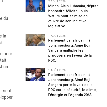
n.
2 AOÛT 2026
Mines: Alain Lubamba, député
honoraire félicite Louis
Watum pour sa mise en
ue du
œuvre de son initiative
legislative.
e la
1 AOÛT 2026
Parlement panafricain : à
s.
Johannesburg, Aimé Boji
Sangara multiplie les
au pour
plaidoyers en faveur de la
tait
RDC.
st un
1 AOÛT 2026
l
Parlement panafricain : à
Johannesburg, Aimé Boji
Sangara porte la voix de la
RDC sur la sécurité, le climat,
lement
l’énergie et l’Agenda 2063.
elopper