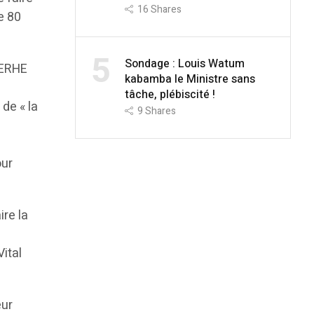
16
Shares
e 80
5
Sondage : Louis Watum
MERHE
kabamba le Ministre sans
tâche, plébiscité !
 de « la
9
Shares
our
ire la
ital
eur