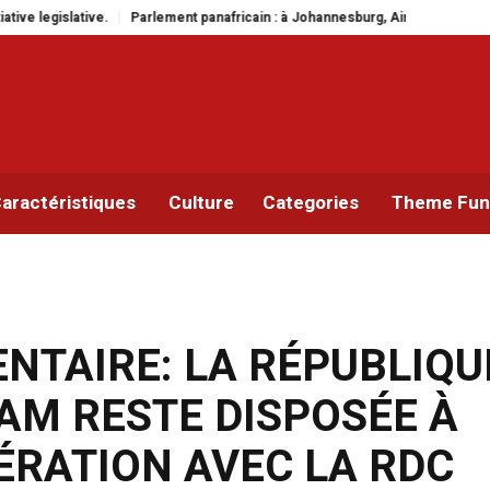
fricain : à Johannesburg, Aimé Boji Sangara multiplie les plaidoyers en faveu
aractéristiques
Culture
Categories
Theme Func
NTAIRE: LA RÉPUBLIQU
NAM RESTE DISPOSÉE À
ÉRATION AVEC LA RDC