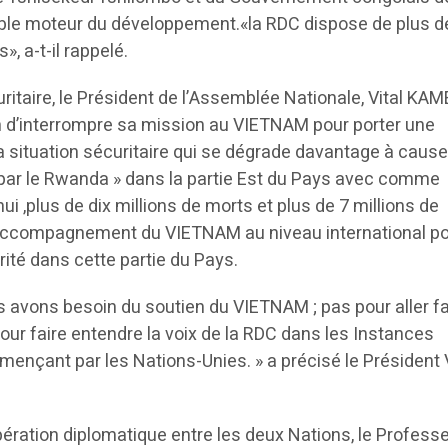
itable moteur du développement.«la RDC dispose de plus d
», a-t-il rappelé.
ritaire, le Président de l’Assemblée Nationale, Vital KA
ion d’interrompre sa mission au VIETNAM pour porter une
 la situation sécuritaire qui se dégrade davantage à cause
par le Rwanda » dans la partie Est du Pays avec comme
 ,plus de dix millions de morts et plus de 7 millions de
é l’accompagnement du VIETNAM au niveau international p
curité dans cette partie du Pays.
 avons besoin du soutien du VIETNAM ; pas pour aller fa
our faire entendre la voix de la RDC dans les Instances
mençant par les Nations-Unies. » a précisé le Président V
pération diplomatique entre les deux Nations, le Profess