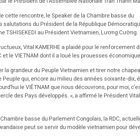
ar le Président de l’Assemblée Nationale Trân Thanh Mâ
 de cette rencontre, le Speaker de la Chambre basse du
s salutations du Président de la République Démocratiq
ine TSHISEKEDI au Président Vietnamien, Lương Cường.
uctueux, Vital KAMERHE a plaidé pour le renforcement d
C et le VIETNAM dont il a loué les prouesses économique
 la grandeur du Peuple Vietnamien et tirer notre chape
ce Peuple qui, encore au milieu des années soixante-dix, é
jourd’hui le VIÊTNAM que nous découvrons, pour moi, c’e
cercle des Pays développés. », a affirmé le Président Vita
a Chambre basse du Parlement Congolais, la RDC, actuel
Rwandaise peut se servir du modèle vietnamien pour dév