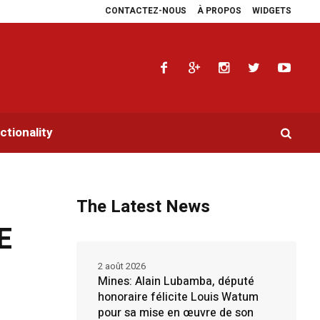
CONTACTEZ-NOUS
À PROPOS
WIDGETS
r de la RDC.
Parlement panafricain : à Johannesburg, Aimé Boji Sangara port
tionality
The Latest News
E
2 août 2026
Mines: Alain Lubamba, député
honoraire félicite Louis Watum
pour sa mise en œuvre de son