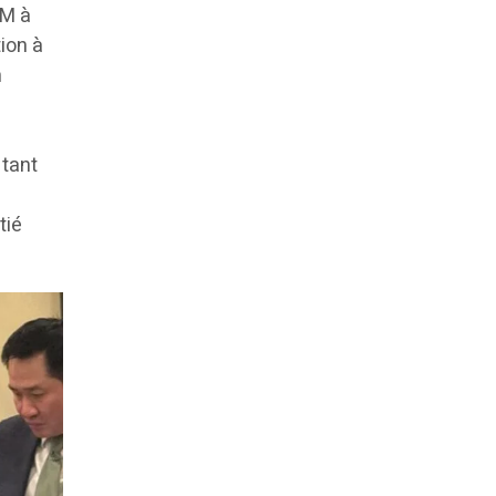
AM à
ion à
n
s
 tant
tié