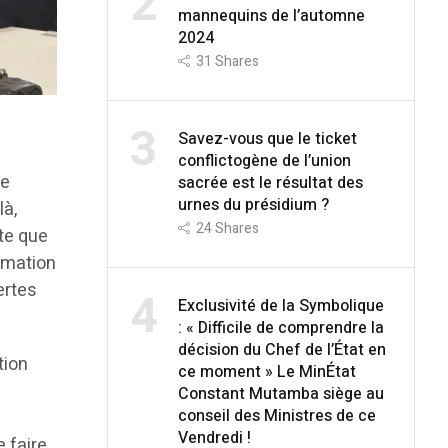
2
mannequins de l’automne
2024
31
Shares
3
Savez-vous que le ticket
conflictogène de l’union
ue
sacrée est le résultat des
urnes du présidium ?
là,
24
Shares
te que
ormation
ertes
4
Exclusivité de la Symbolique
: « Difficile de comprendre la
décision du Chef de l’État en
tion
ce moment » Le MinÉtat
Constant Mutamba siège au
conseil des Ministres de ce
Vendredi !
 faire