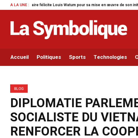
Watum pour sa mise en œuvre de son initiative legislative.
A LA UNE :
Parlement pana
Accueil
Politiques
Sports
Technologies
C
BLOG
DIPLOMATIE PARLEME
SOCIALISTE DU VIET
RENFORCER LA COOP