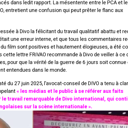
és dans ledit rapport. La mésentente entre le PCA et le
 entretient une confusion qui peut prêter le flanc aux
ssée à Divo la félicitant du travail qualitatif abattu et r
était une erreur interne, et que tous les commentaires r
le du film sont positives et hautement élogieuses, a été c
s cette lettre FRiVAO recommande à Divo de veiller à ce
res, pour que la vérité de la guerre de 6 jours soit connue
ient entendues dans le monde.
du 27 juin 2025, l’avocat-conseil de DIVO a tenu à clari
appelant
« les médias et le public à se référer aux faits
r le travail remarquable de Divo international, qui cont
ngolaises sur la scène internationale ».