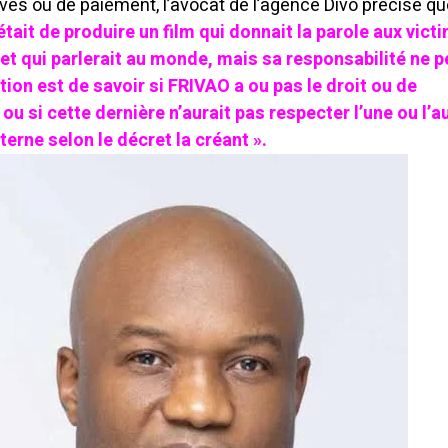
ves ou de paiement, l’avocat de l’agence Divo précise q
était de produire un film qui donnait la parole aux vict
 et qui parlerait au monde, mais sa responsabilité ne p
tion est de savoir si FRIVAO a ou pas le droit ou de
ou si cette dernière n’aurait pas respecter l’une ou l’a
terne selon le décret la créant ».