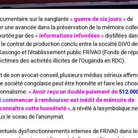
documentaire sur la sanglante
« guerre de six jours »
de
r une avancée dans la préservation de la mémoire collec
mportée par des
« informations infondées »
distillées da
c le contrat de production conclu entre la société DIVO de
Kasongo et l’établissement public FRIVAO (Fonds de rép
ictimes des activités illicites de l’Ouganda en RDC).
t de son avocat-conseil, plusieurs médias sérieux affir
e société congolaise peut être honnête et faire les cho
sionnalisme
. « Avoir reçu un double paiement de
512.00
et commencer à rembourser est inédit de mémoire de
reconnaître cette honnêteté »
, a révélé à lasymbolique.ne
s le sceau de l’anonymat.
ventuels dysfonctionnements internes de FRIVAO dans le