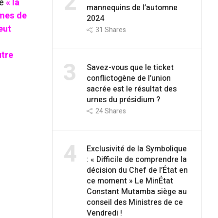
2
ue
« la
mannequins de l’automne
imes de
2024
eut
31
Shares
utre
3
Savez-vous que le ticket
conflictogène de l’union
sacrée est le résultat des
urnes du présidium ?
24
Shares
4
Exclusivité de la Symbolique
: « Difficile de comprendre la
décision du Chef de l’État en
ce moment » Le MinÉtat
Constant Mutamba siège au
conseil des Ministres de ce
Vendredi !