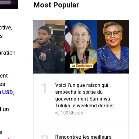
Most Popular
tive,
ns
aration
ment
1
ses
Voici l’unique raison qui
0 USD
,
empêcha la sortie du
gouvernement Suminwa
Tuluka le weekend dernier.
t un
100
Shares
s
Rencontrez les meilleurs