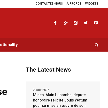
CONTACTEZ-NOUS
À PROPOS
WIDGETS
la RDC.
Parlement panafricain : à Johannesburg, Aimé Boji Sangara porte la v
tionality
The Latest News
se
2 août 2026
Mines: Alain Lubamba, député
honoraire félicite Louis Watum
pour sa mise en œuvre de son