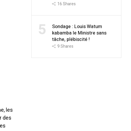
16
Shares
5
Sondage : Louis Watum
kabamba le Ministre sans
tâche, plébiscité !
9
Shares
e, les
r des
des