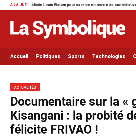
 pour sa mise en œuvre de son initiative legislative.
A LA UNE :
Parlement panafricai
Accueil
Politiques
Sports
Technologies
C
ACTUALITÉS
Documentaire sur la « g
Kisangani : la probité 
félicite FRIVAO !