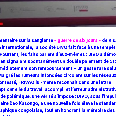
entaire sur la sanglante
« guerre de six jours »
de Kis
internationale, la société DIVO fait face à une tempêt
 Pourtant, les faits parlent d’eux-mêmes : DIVO a dém
 en signalant spontanément un double paiement de 51
médiatement son remboursement – un geste rare salu
Malgré les rumeurs infondées circulant sur les réseau
contesté, FRIVAO lui-même reconnaît dans une lettre
ceptionnelle du travail accompli et l’erreur administrati
 de polémique, une vérité s’impose : DIVO, sous l’impu
aire Deo Kasongo, a une nouvelle fois élevé le standa
aphique congolaise, tout en honorant la mémoire des