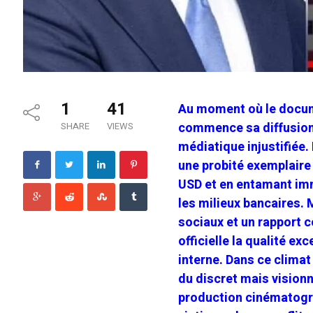
1
41
Au moment où le docum
commence sa diffusion 
SHARE
VIEWS
médiatique injustifiée.
une probité exemplaire
USD et en entamant im
les milieux bancaires. 
sociaux et un rapport 
officielle la qualité ex
interne. Dans ce climat
du discret mais visionn
production cinématogr