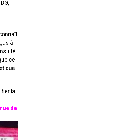
 DG,
econnaît
eçus à
onsulté
 que ce
 et que
fier la
inue de