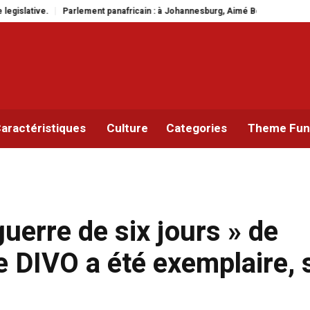
n : à Johannesburg, Aimé Boji Sangara multiplie les plaidoyers en faveur de 
aractéristiques
Culture
Categories
Theme Func
uerre de six jours » de
de DIVO a été exemplaire, 