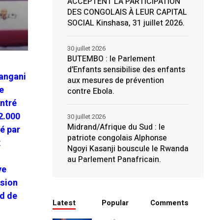
ACCEPTENT LA PARTICIPATION
DES CONGOLAIS À LEUR CAPITAL
SOCIAL Kinshasa, 31 juillet 2026.
30 juillet 2026
BUTEMBO : le Parlement
d’Enfants sensibilise des enfants
angani
aux mesures de prévention
e
contre Ebola.
ontré
2.000
30 juillet 2026
Midrand/Afrique du Sud : le
é par
patriote congolais Alphonse
x
Ngoyi Kasanji bouscule le Rwanda
au Parlement Panafricain.
ve
lsion
rd de
Latest
Popular
Comments