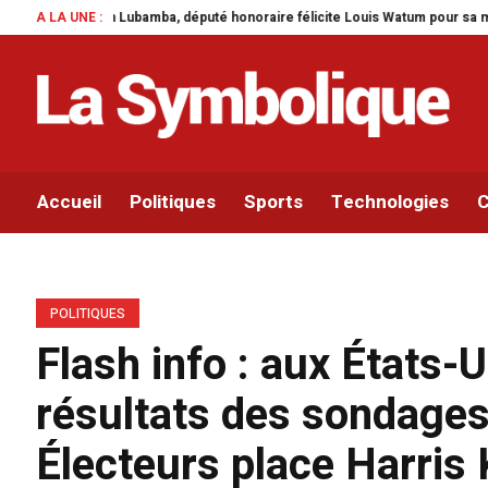
a, député honoraire félicite Louis Watum pour sa mise en œuvre de son initia
A LA UNE :
Accueil
Politiques
Sports
Technologies
C
POLITIQUES
Flash info : aux États-
résultats des sondages
Électeurs place Harris