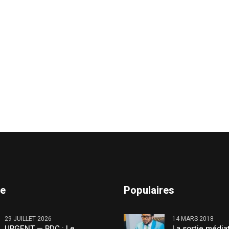
te
Populaires
29 JUILLET 2026
14 MARS 2018
URGENT — RDC : Le
La sortie média