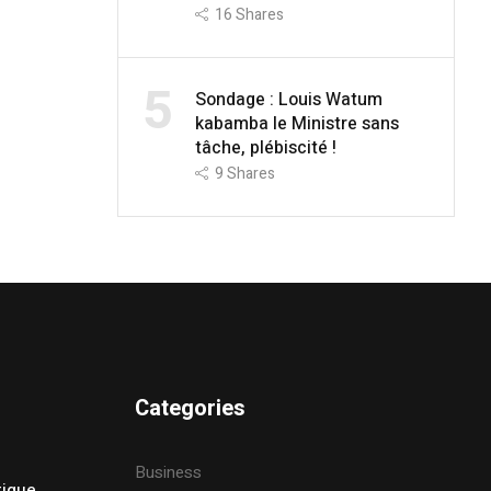
16
Shares
5
Sondage : Louis Watum
kabamba le Ministre sans
tâche, plébiscité !
9
Shares
Categories
Business
tique