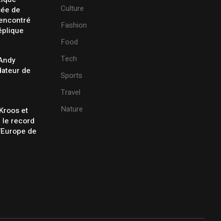
Culture
sée de
rencontré
Fashion
éplique
Food
Tech
 Andy
ateur de
Sports
Travel
Nature
Kroos et
t le record
’Europe de