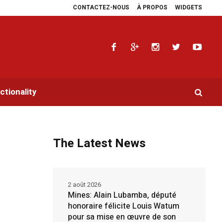
CONTACTEZ-NOUS
À PROPOS
WIDGETS
a multiplie les plaidoyers en faveur de la RDC.
Parlement panafricain : à J
tionality
The Latest News
2 août 2026
Mines: Alain Lubamba, député
honoraire félicite Louis Watum
pour sa mise en œuvre de son