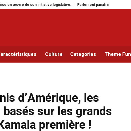
tive legislative.
Parlement panafricain : à Johannesburg, Aimé Boji Sangar
aractéristiques
Culture
Categories
Theme Func
Unis d’Amérique, les
 basés sur les grands
 Kamala première !