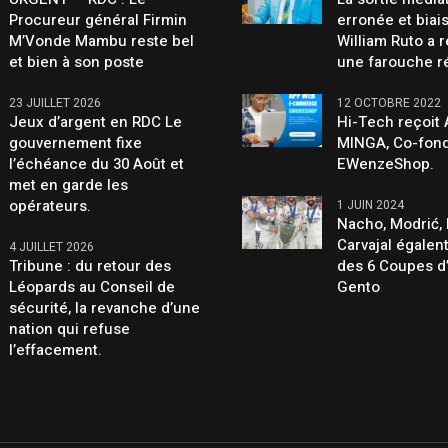
Procureur général Firmin
erronée et biai
M’Vonde Mambu reste bel
William Ruto a 
et bien à son poste
une farouche r
23 JUILLET 2026
12 OCTOBRE 2022
Jeux d’argent en RDC Le
Hi-Tech reçoit
gouvernement fixe
MINGA, Co-fond
l’échéance du 30 Août et
EWenzeShop.
met en garde les
opérateurs.
1 JUIN 2024
Nacho, Modrić, 
Carvajal égalen
4 JUILLET 2026
Tribune : du retour des
des 6 Coupes d
Léopards au Conseil de
Gento
sécurité, la revanche d’une
nation qui refuse
l’effacement.