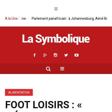
nafricain : à Johannesburg, Aimé Boji Sangara multiplie les plaidoyers en
A la Une :
ALIMENTATION
FOOT LOISIRS : «