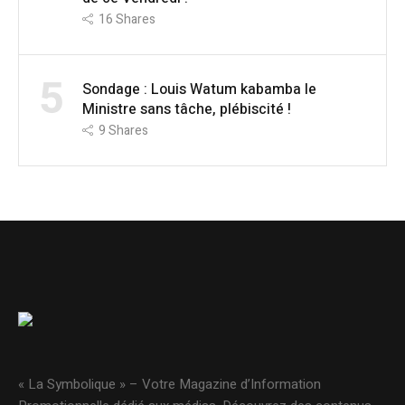
16
Shares
5
Sondage : Louis Watum kabamba le
Ministre sans tâche, plébiscité !
9
Shares
« La Symbolique » – Votre Magazine d’Information