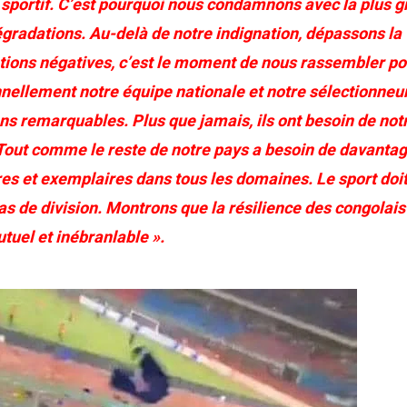
it sportif. C’est pourquoi nous condamnons avec la plus 
égradations. Au-delà de notre indignation, dépassons la
otions négatives, c’est le moment de nous rassembler po
nnellement notre équipe nationale et notre sélectionneur
ons remarquables. Plus que jamais, ils ont besoin de not
 Tout comme le reste de notre pays a besoin de davanta
es et exemplaires dans tous les domaines. Le sport doit
as de division. Montrons que la résilience des congolais
tuel et inébranlable ».