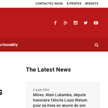
CONTACTEZ-NOUS
À PROPOS
WIDGETS
s plaidoyers en faveur de la RDC.
Parlement panafricain : à Johannesburg, A
tionality
The Latest News
s
2 août 2026
Mines: Alain Lubamba, député
honoraire félicite Louis Watum
pour sa mise en œuvre de son