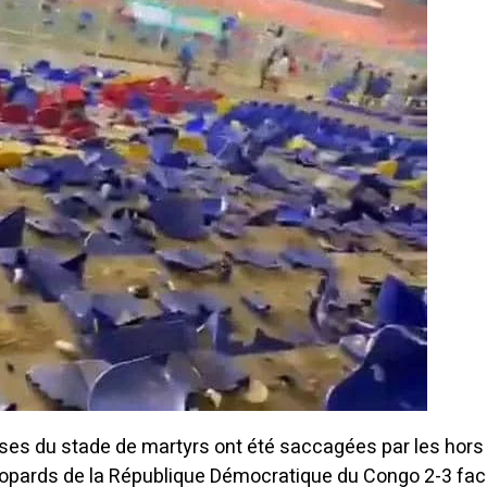
es du stade de martyrs ont été saccagées par les hors l
Léopards de la République Démocratique du Congo 2-3 fa