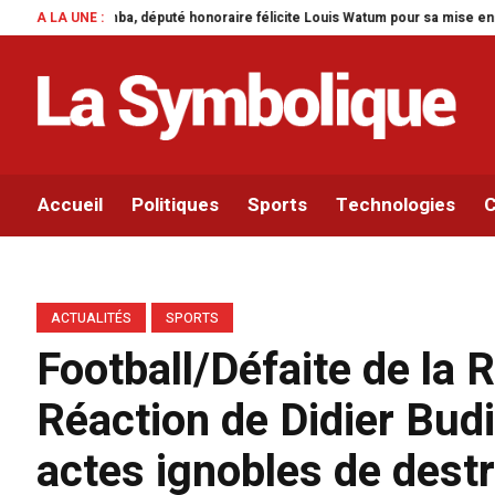
raire félicite Louis Watum pour sa mise en œuvre de son initiative legislati
A LA UNE :
Accueil
Politiques
Sports
Technologies
C
ACTUALITÉS
SPORTS
Football/Défaite de la 
Réaction de Didier Bu
actes ignobles de dest