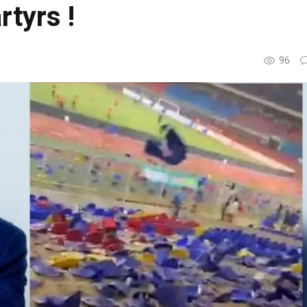
rtyrs !
96