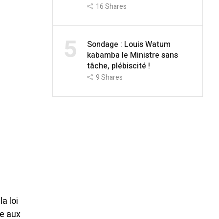
16
Shares
5
Sondage : Louis Watum
kabamba le Ministre sans
tâche, plébiscité !
9
Shares
a loi
ce aux