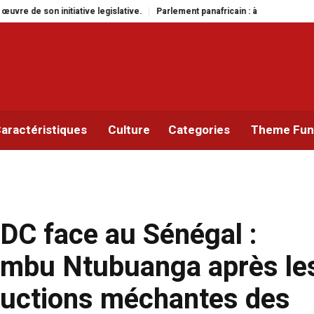
ve.
Parlement panafricain : à Johannesburg, Aimé Boji Sangara multiplie le
aractéristiques
Culture
Categories
Theme Func
RDC face au Sénégal :
dimbu Ntubuanga après le
ructions méchantes des