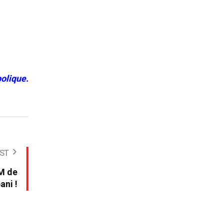
olique.
ST
PM de
ani !