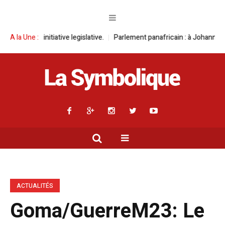
iative legislative.
A la Une :
Parlement panafricain : à Johannesburg, Aimé Boji S
ACTUALITÉS
Goma/GuerreM23: Le