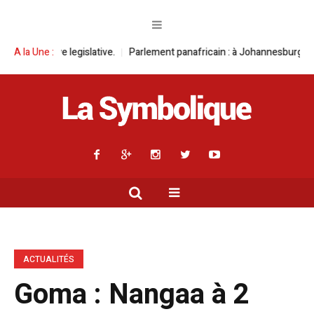
slative.
A la Une :
Parlement panafricain : à Johannesburg, Aimé Boji Sangara mul
ACTUALITÉS
Goma : Nangaa à 2