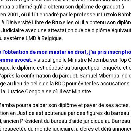
a a affirmé qu’il a obtenu son diplôme de graduat à
 en 2001, où il fût encadré par le professeur Luzolo Bam
à l’Université Libre de Bruxelles où il a obtenu son dipl
t Judiciaire avec une attestation que ce diplôme équivau
 du système LMD à Belgique.
’obtention de mon master en droit, j’ai pris inscripti
comme avocat. »
a souligné le Ministre Mbemba sur Top 
lgique, le diplôme est déposé au parquet pour enquête et 
’après la confirmation du parquet.
Samuel Mbemba indi
Belge au lieu de celle de la RDC pour éviter les accusations
la Justice Congolaise où il est Ministre.
 Mamba pourra palper son diplôme et payer de ses actes.
tion en Justice est soutenue par des figures du barreau 
, ancien Président du bureau d’aide juridique au Barreau
é respectée du monde judiciaire, a d’ores et déjà annoncé