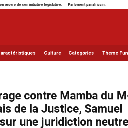
lative.
Parlement panafricain : à Johannesburg, Aimé Boji Sangara multipli
aractéristiques
Culture
Categories
Theme Func
drage contre Mamba du M
is de la Justice, Samuel
sur une juridiction neutre