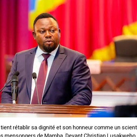
ent rétablir sa dignité et son honneur comme un scient
pos mensongers de Mamba.
Devant Christian Lusakwebo,