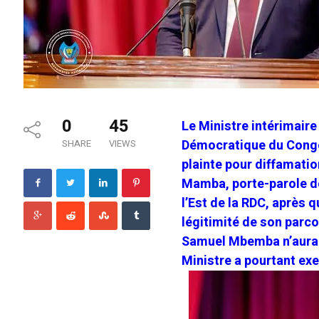
0
45
Le Ministre intérimaire
Démocratique du Congo
SHARE
VIEWS
plainte pour diffamati
Mamba, porte-parole de 
l’Est de la RDC, après 
légitimité de son parc
Samuel Mbemba n’aurait
Ministre a pourtant exe