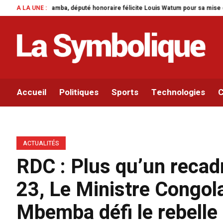
honoraire félicite Louis Watum pour sa mise en œuvre de son initiative legis
A LA UNE :
Accueil
Politiques
Sports
Technologies
C
ACTUALITÉS
RDC : Plus qu’un reca
23, Le Ministre Congola
Mbemba défi le rebelle 