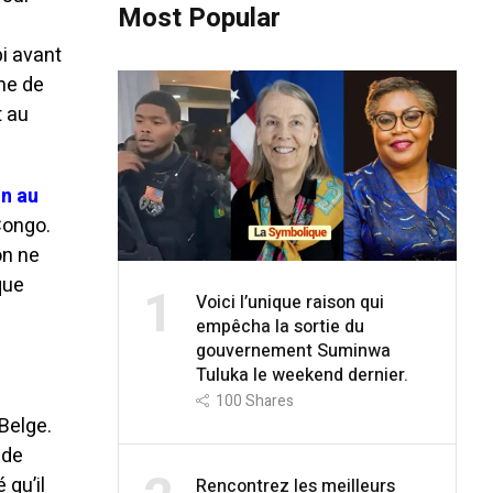
Most Popular
bi avant
ôme de
t au
on au
Congo.
on ne
que
1
Voici l’unique raison qui
empêcha la sortie du
gouvernement Suminwa
Tuluka le weekend dernier.
100
Shares
Belge.
 de
 qu’il
Rencontrez les meilleurs