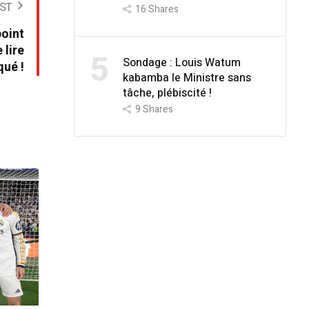
ST
16
Shares
point
 lire
5
Sondage : Louis Watum
ué !
kabamba le Ministre sans
tâche, plébiscité !
9
Shares