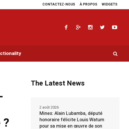
CONTACTEZ-NOUS
À PROPOS
WIDGETS
e les plaidoyers en faveur de la RDC.
Parlement panafricain : à Johannesbur
tionality
The Latest News
-
2 août 2026
Mines: Alain Lubamba, député
 ?
honoraire félicite Louis Watum
pour sa mise en œuvre de son