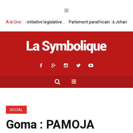
iative legislative.
A la Une :
Parlement panafricain : à Johannesburg, Aimé Boji S
SOCIAL
Goma : PAMOJA