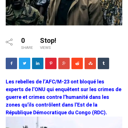
0
Stop!
SHARE
VIEWS
Les rebelles de l’AFC/M-23 ont bloqué les
experts de l’ONU qui enquêtent sur les crimes de
guerre et crimes contre l’humanité dans les
zones qu’ils contrôlent dans l’Est de la
République Démocratique du Congo (RDC).