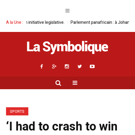
itiative legislative.
A la Une :
Parlement panafricain : à Johannesburg, Aimé Boji
SPORTS
‘I had to crash to win