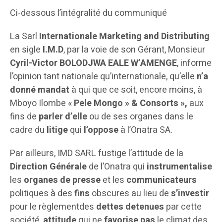
Ci-dessous l’intégralité du communiqué
La Sarl
Internationale Marketing and Distributing
en sigle
I.M.D
, par la voie de son Gérant, Monsieur
Cyril-Victor BOLODJWA EALE W’AMENGE
, informe
l’opinion tant nationale qu’internationale, qu’elle
n’a
donné mandat
à qui que ce soit, encore moins, à
Mboyo Ilombe «
Pele Mongo » & Consorts »,
aux
fins de
parler d’elle
ou de ses organes dans le
cadre du
litige
qui
l’oppose
à l’Onatra SA.
Par ailleurs, IMD SARL fustige l’attitude de la
Direction Générale
de l’Onatra qui
instrumentalise
les
organes de presse
et les
communicateurs
politiques à des
fins
obscures au lieu de
s’investir
pour le règlementdes
dettes detenues
par cette
société,
attitude
qui ne
favorise pas
le climat des