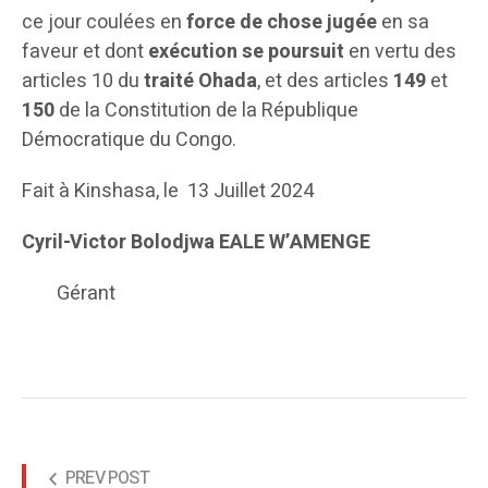
ce jour coulées en
force de chose jugée
en sa
faveur et dont
ex
écution se pours
uit
en vertu des
articles 10 du
traité Ohada
, et des articles
149
et
150
de la Constitution de la République
Démocratique du Congo.
Fait à Kinshasa, le 13 Juillet 2024
Cyril-Victor Bolodjwa EALE W’AMENGE
Gérant
PREV POST