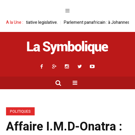
ve legislative.
A la Une :
Parlement panafricain : à Johannesburg, Aimé Boji Sanga
POLITIQUES
Affaire I.M.D-Onatra :