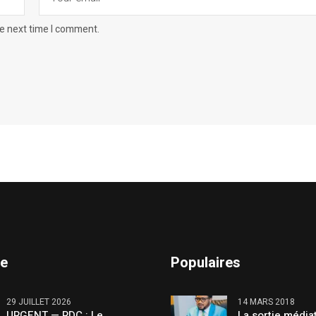
he next time I comment.
te
Populaires
29 JUILLET 2026
14 MARS 2018
URGENT — RDC : Le
La sortie média