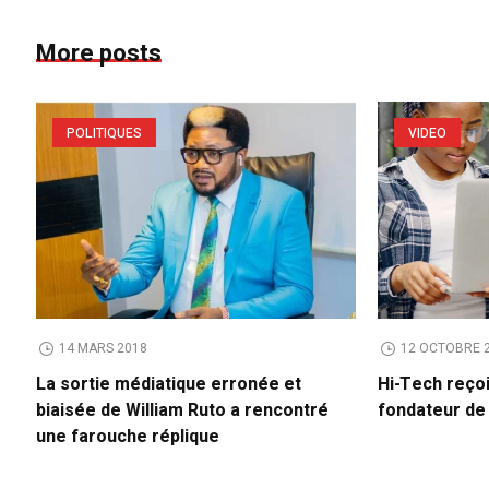
More posts
POLITIQUES
VIDEO
14 MARS 2018
12 OCTOBRE 
La sortie médiatique erronée et
Hi-Tech reço
biaisée de William Ruto a rencontré
fondateur d
une farouche réplique