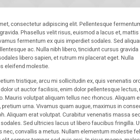
met, consectetur adipiscing elit. Pellentesque fermentu
ravida. Phasellus velit risus, euismod a lacus et, mattis
amus fermentum ex quis imperdiet sodales. Sed aliqu
ellentesque ac. Nulla nibh libero, tincidunt cursus gravida 
dales libero sapien, et rutrum mi placerat eget. Nulla
s eleifend molestie.
etium tristique, arcu mi sollicitudin ex, quis venenatis orc
 dolor ut auctor facilisis, enim dolor pellentesque lectus,
eo. Mauris volutpat aliquam tellus nec rhoncus. Aliquam e
et, pretium urna. Vivamus quam augue, maximus in conse
ibh. Aliquam erat volutpat. Curabitur venenatis massa se
 sodales. Sed ultricies lacus ut libero faucibus fringilla. Ut
is nec, convallis a metus. Nullam elementum molestie fe