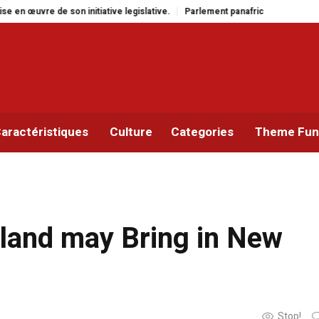
itiative legislative.
Parlement panafricain : à Johannesburg, Aimé Boji Sa
aractéristiques
Culture
Categories
Theme Func
gland may Bring in New
Stop!