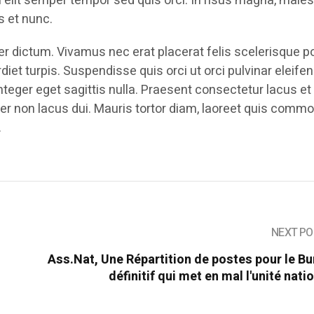
eu elit semper tempor sed quis orci. In risus magna, mal
s et nunc.
 dictum. Vivamus nec erat placerat felis scelerisque po
rdiet turpis. Suspendisse quis orci ut orci pulvinar eleifen
nteger eget sagittis nulla. Praesent consectetur lacus et
er non lacus dui. Mauris tortor diam, laoreet quis comm
.
NEXT PO
Ass.Nat, Une Répartition de postes pour le B
définitif qui met en mal l'unité nati