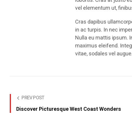
lobortis. Cras at justo 
vel elementum ut, finibu
Cras dapibus ullamcorper
in ac turpis. In nec impe
Nulla eu mattis ipsum. I
maximus eleifend. Integ
vitae, sodales vel augue
PREV POST
Discover Picturesque West Coast Wonders