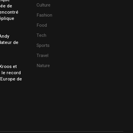
Culture
sée de
rencontré
Fashion
éplique
Food
Tech
 Andy
ateur de
Sports
Travel
Nature
Kroos et
t le record
’Europe de