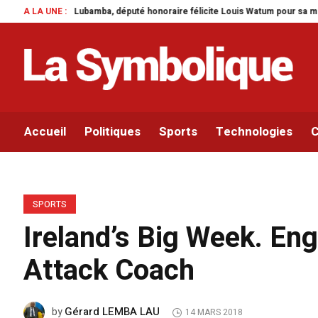
bamba, député honoraire félicite Louis Watum pour sa mise en œuvre de son in
A LA UNE :
Accueil
Politiques
Sports
Technologies
C
SPORTS
Ireland’s Big Week. En
Attack Coach
Gérard LEMBA LAU
by
14 MARS 2018