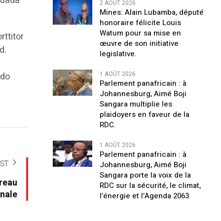
esuada
2 AOÛT 2026
Mines: Alain Lubamba, député
honoraire félicite Louis
Watum pour sa mise en
rttitor
œuvre de son initiative
d.
legislative.
1 AOÛT 2026
odo
Parlement panafricain : à
Johannesburg, Aimé Boji
Sangara multiplie les
plaidoyers en faveur de la
RDC.
1 AOÛT 2026
Parlement panafricain : à
ST
Johannesburg, Aimé Boji
Sangara porte la voix de la
ureau
RDC sur la sécurité, le climat,
onale
l’énergie et l’Agenda 2063.