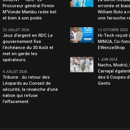
Procureur général Firmin
erronée et biai
M’Vonde Mambu reste bel
William Ruto a 
et bien à son poste
une farouche r
23 JUILLET 2026
12 OCTOBRE 2022
Jeux d’argent en RDC Le
Hi-Tech reçoit
gouvernement fixe
MINGA, Co-fond
l’échéance du 30 Août et
EWenzeShop.
met en garde les
opérateurs.
1 JUIN 2024
Nacho, Modrić, 
Carvajal égalen
4 JUILLET 2026
Tribune : du retour des
des 6 Coupes d
Léopards au Conseil de
Gento
sécurité, la revanche d’une
nation qui refuse
l’effacement.