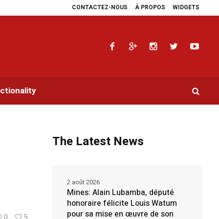
CONTACTEZ-NOUS
À PROPOS
WIDGETS
ngara multiplie les plaidoyers en faveur de la RDC.
Parlement panafricain :
tionality
The Latest News
2 août 2026
Mines: Alain Lubamba, député
honoraire félicite Louis Watum
pour sa mise en œuvre de son
0
5