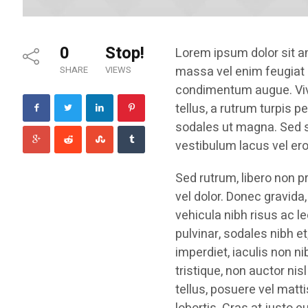
0
Stop!
Lorem ipsum dolor sit a
massa vel enim feugiat g
SHARE
VIEWS
condimentum augue. Viv
tellus, a rutrum turpis p
sodales ut magna. Sed so
vestibulum lacus vel ero
Sed rutrum, libero non pr
vel dolor. Donec gravida,
vehicula nibh risus ac l
pulvinar, sodales nibh 
imperdiet, iaculis non n
tristique, non auctor nisl
tellus, posuere vel matt