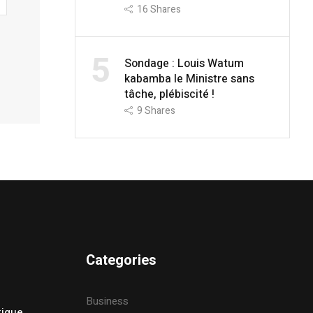
16
Shares
5
Sondage : Louis Watum
kabamba le Ministre sans
tâche, plébiscité !
9
Shares
Categories
Business
tique