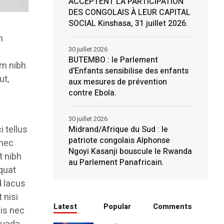
ACCEPTENT LA PARTICIPATION
DES CONGOLAIS À LEUR CAPITAL
SOCIAL Kinshasa, 31 juillet 2026.
m
30 juillet 2026
BUTEMBO : le Parlement
am nibh
d’Enfants sensibilise des enfants
ut,
aux mesures de prévention
contre Ebola.
30 juillet 2026
i tellus
Midrand/Afrique du Sud : le
patriote congolais Alphonse
 nec
Ngoyi Kasanji bouscule le Rwanda
t nibh
au Parlement Panafricain.
quat
d lacus
 nisi
Latest
Popular
Comments
lis nec