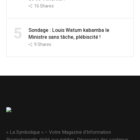
16
Shares
5
Sondage : Louis Watum kabamba le
Ministre sans tâche, plébiscité !
9
Shares
« La Symbolique » – Votre Magazine d’Information
Promotionnelle dédié aux médias. Découvrez des contenus