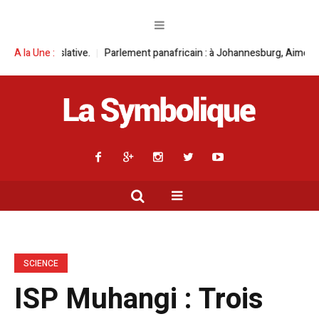
nt panafricain : à Johannesburg, Aimé Boji Sangara multiplie les plaidoye
A la Une :
SCIENCE
ISP Muhangi : Trois