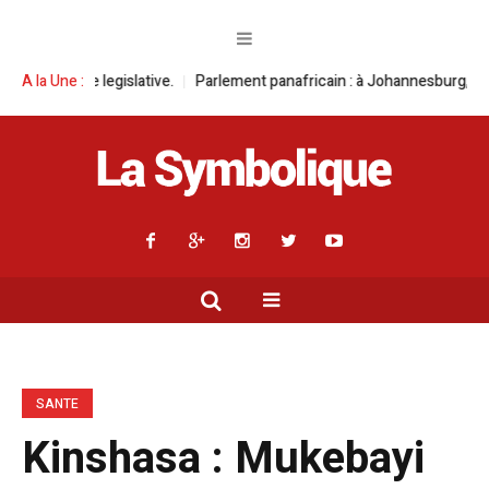
ive.
A la Une :
Parlement panafricain : à Johannesburg, Aimé Boji Sangara multipl
SANTE
Kinshasa : Mukebayi