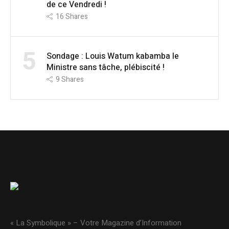
de ce Vendredi !
16
Shares
5
Sondage : Louis Watum kabamba le
Ministre sans tâche, plébiscité !
9
Shares
« La Symbolique » – Votre Magazine d’Information