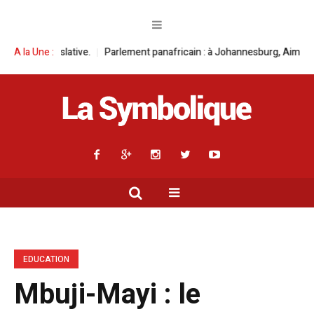
t panafricain : à Johannesburg, Aimé Boji Sangara multiplie les plaidoye
A la Une :
EDUCATION
Mbuji-Mayi : le