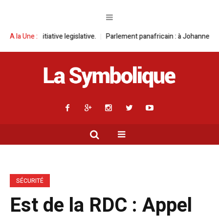
ive legislative.
A la Une :
Parlement panafricain : à Johannesburg, Aimé Boji San
SÉCURITÉ
Est de la RDC : Appel