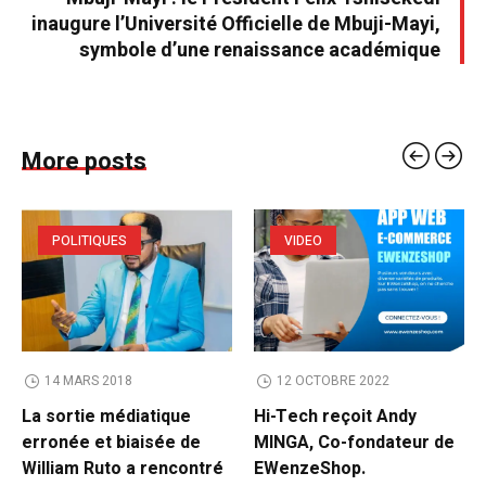
inaugure l’Université Officielle de Mbuji-Mayi,
symbole d’une renaissance académique
More posts
POLITIQUES
VIDEO
14 MARS 2018
12 OCTOBRE 2022
La sortie médiatique
Hi-Tech reçoit Andy
erronée et biaisée de
MINGA, Co-fondateur de
William Ruto a rencontré
EWenzeShop.