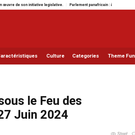
gislative.
Parlement panafricain : à Johannesburg, Aimé Boji Sangara multi
aractéristiques
Culture
Categories
Theme Func
sous le Feu des
 27 Juin 2024
Stop!