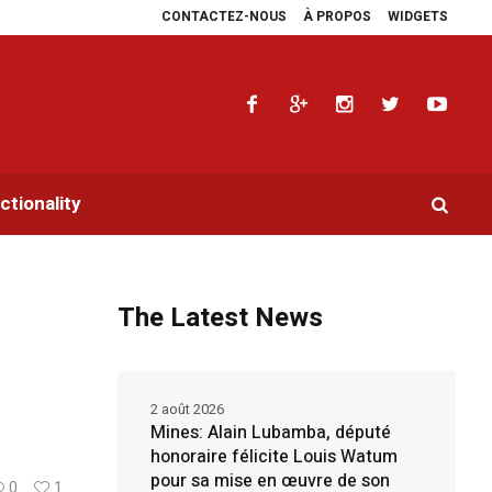
CONTACTEZ-NOUS
À PROPOS
WIDGETS
plie les plaidoyers en faveur de la RDC.
Parlement panafricain : à Johanne
tionality
The Latest News
2 août 2026
Mines: Alain Lubamba, député
honoraire félicite Louis Watum
pour sa mise en œuvre de son
0
1