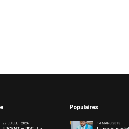
te
Populaires
29 JUILLET 2026
14 MARS 2018
URGENT — RDC : Le
La sortie média