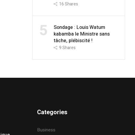
16
Shares
5
Sondage : Louis Watum
kabamba le Ministre sans
tâche, plébiscité !
9
Shares
Categories
Business
tique