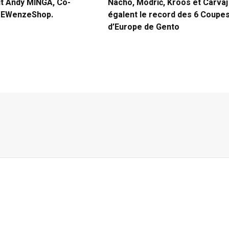
it Andy MINGA, Co-
Nacho, Modrić, Kroos et Carvaj
e EWenzeShop.
égalent le record des 6 Coupe
d’Europe de Gento