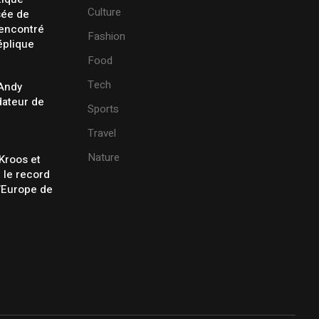
Culture
sée de
rencontré
Fashion
éplique
Food
Tech
 Andy
ateur de
Sports
Travel
Nature
Kroos et
t le record
’Europe de