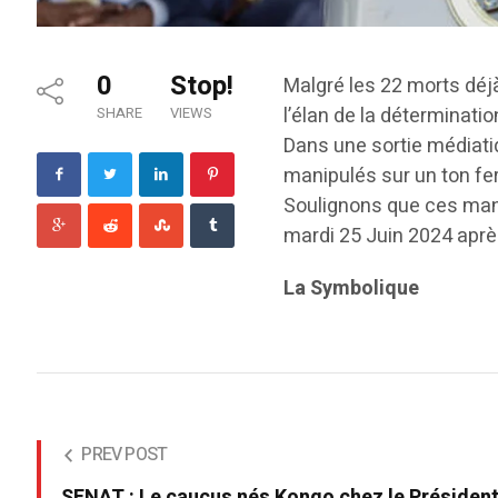
0
Stop!
Malgré les 22 morts déjà
l’élan de la déterminat
SHARE
VIEWS
Dans une sortie médiati
manipulés sur un ton fe
Soulignons que ces mani
mardi 25 Juin 2024 après 
La Symbolique
PREV POST
SENAT : Le caucus nés Kongo chez le Présiden