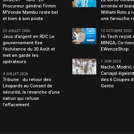
Procureur général Firmin
erronée et biai
M’Vonde Mambu reste bel
William Ruto a 
et bien à son poste
une farouche r
23 JUILLET 2026
12 OCTOBRE 2022
Jeux d’argent en RDC Le
Hi-Tech reçoit
gouvernement fixe
MINGA, Co-fond
l’échéance du 30 Août et
EWenzeShop.
met en garde les
opérateurs.
1 JUIN 2024
Nacho, Modrić, 
Carvajal égalen
4 JUILLET 2026
Tribune : du retour des
des 6 Coupes d
Léopards au Conseil de
Gento
sécurité, la revanche d’une
nation qui refuse
l’effacement.