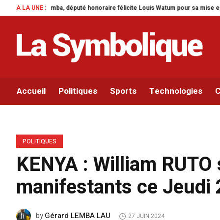
uté honoraire félicite Louis Watum pour sa mise en œuvre de son initiative le
A LA UNE :
Accueil
Politiques
Sports
Technologies
C
POLITIQUES
KENYA : William RUTO 
manifestants ce Jeudi
Gérard LEMBA LAU
by
27 JUIN 2024