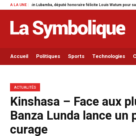
bamba, député honoraire félicite Louis Watum pour sa mise en œuvre de son ini
A LA UNE :
Accueil
Politiques
Sports
Technologies
C
ACTUALITÉS
Kinshasa – Face aux pl
Banza Lunda lance un 
curage