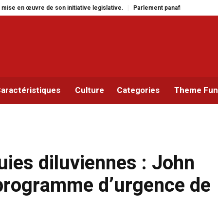
tiative legislative.
Parlement panafricain : à Johannesburg, Aimé Boji San
aractéristiques
Culture
Categories
Theme Func
uies diluviennes : John
programme d’urgence de