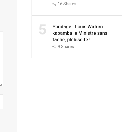
16
Shares
5
Sondage : Louis Watum
kabamba le Ministre sans
tâche, plébiscité !
9
Shares