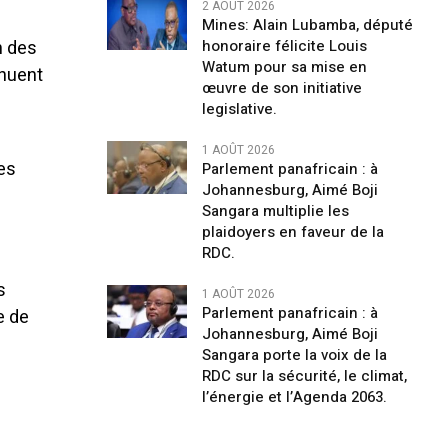
2 AOÛT 2026
Mines: Alain Lubamba, député
n des
honoraire félicite Louis
Watum pour sa mise en
inuent
œuvre de son initiative
legislative.
1 AOÛT 2026
res
Parlement panafricain : à
Johannesburg, Aimé Boji
Sangara multiplie les
plaidoyers en faveur de la
RDC.
s
1 AOÛT 2026
Parlement panafricain : à
e de
Johannesburg, Aimé Boji
Sangara porte la voix de la
RDC sur la sécurité, le climat,
l’énergie et l’Agenda 2063.