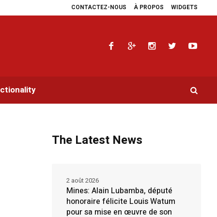
CONTACTEZ-NOUS
À PROPOS
WIDGETS
gara multiplie les plaidoyers en faveur de la RDC.
Parlement panafricain :
tionality
The Latest News
2 août 2026
Mines: Alain Lubamba, député
honoraire félicite Louis Watum
pour sa mise en œuvre de son