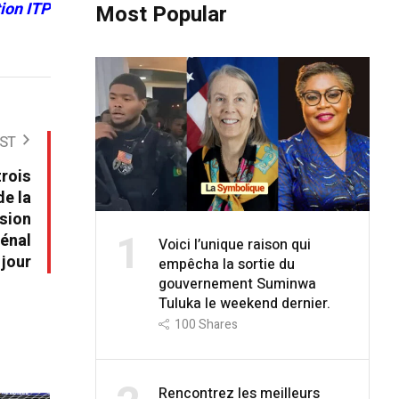
ion ITP
Most Popular
ST
trois
de la
ssion
1
pénal
Voici l’unique raison qui
 jour
empêcha la sortie du
gouvernement Suminwa
Tuluka le weekend dernier.
100
Shares
Rencontrez les meilleurs