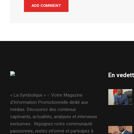
En vedet
« La Symbolique » – Votre Magazine
d’Information Promotionnelle dédié aux
médias. Découvrez des contenus
captivants, actualités, analyses et interviews
exclusives. Rejoignez notre communauté
passionnée, restez informé et participez à