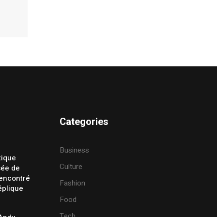
Categories
Business
tique
Culture
sée de
rencontré
Fashion
éplique
Food
Tech