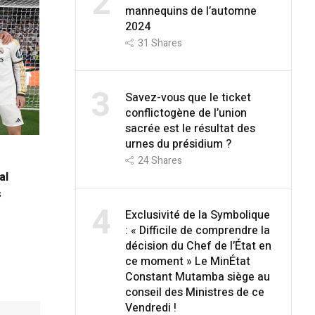
2
mannequins de l’automne
2024
31
Shares
3
Savez-vous que le ticket
conflictogène de l’union
sacrée est le résultat des
urnes du présidium ?
24
Shares
al
s
4
Exclusivité de la Symbolique
: « Difficile de comprendre la
décision du Chef de l’État en
ce moment » Le MinÉtat
Constant Mutamba siège au
conseil des Ministres de ce
Vendredi !