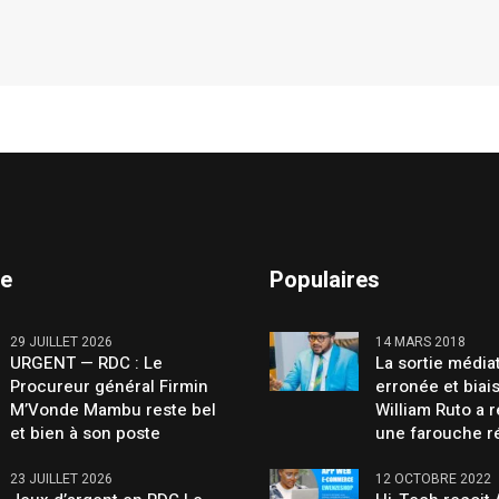
te
Populaires
29 JUILLET 2026
14 MARS 2018
URGENT — RDC : Le
La sortie média
Procureur général Firmin
erronée et biai
M’Vonde Mambu reste bel
William Ruto a 
et bien à son poste
une farouche r
23 JUILLET 2026
12 OCTOBRE 2022