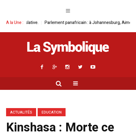
nt panafricain : à Johannesburg, Aimé Boji Sangara multiplie les plaidoye
A la Une :
ACTUALITÉS
EDUCATION
Kinshasa : Morte ce