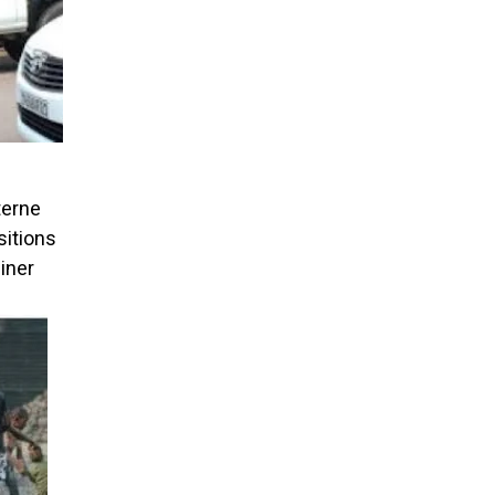
terne
sitions
iner