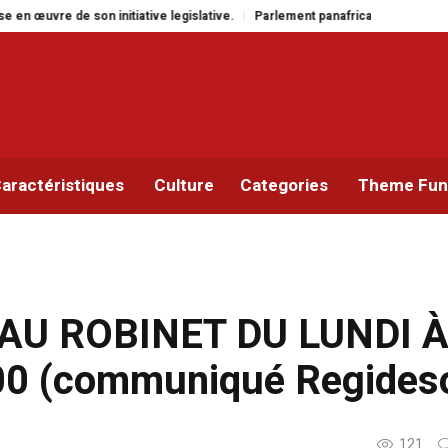
tive.
Parlement panafricain : à Johannesburg, Aimé Boji Sangara multiplie 
aractéristiques
Culture
Categories
Theme Func
U AU ROBINET DU LUNDI 
00 (communiqué Regides
121