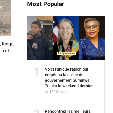
Most Popular
 Kingu,
ri et
1
Voici l’unique raison qui
empêcha la sortie du
gouvernement Suminwa
Tuluka le weekend dernier.
100
Shares
Rencontrez les meilleurs