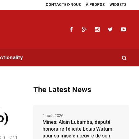
CONTACTEZ-NOUS
À PROPOS
WIDGETS
les plaidoyers en faveur de la RDC.
Parlement panafricain : à Johannesburg,
tionality
The Latest News
À
o)
2 août 2026
Mines: Alain Lubamba, député
honoraire félicite Louis Watum
pour sa mise en œuvre de son
0
1