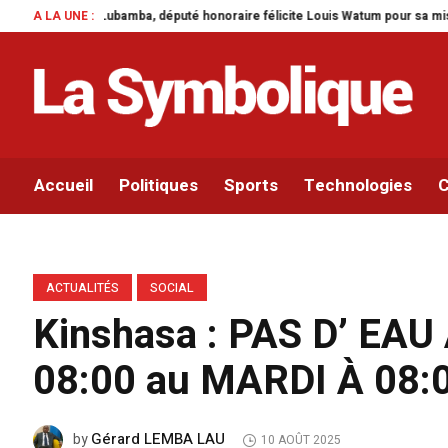
onoraire félicite Louis Watum pour sa mise en œuvre de son initiative legisla
A LA UNE :
Accueil
Politiques
Sports
Technologies
C
ACTUALITÉS
SOCIAL
Kinshasa : PAS D’ EA
08:00 au MARDI À 08:
Gérard LEMBA LAU
by
10 AOÛT 2025