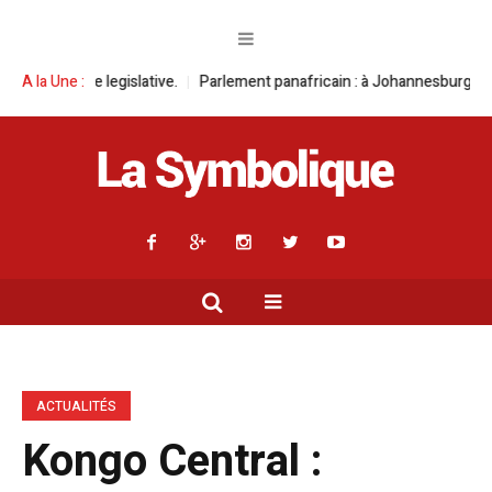
e.
A la Une :
Parlement panafricain : à Johannesburg, Aimé Boji Sangara multiplie
ACTUALITÉS
Kongo Central :