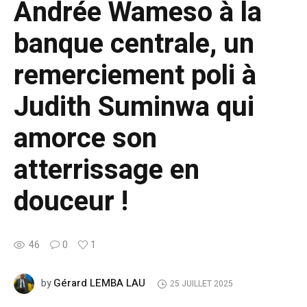
Andrée Wameso à la
banque centrale, un
remerciement poli à
Judith Suminwa qui
amorce son
atterrissage en
douceur !
46
0
1
Gérard LEMBA LAU
by
25 JUILLET 2025