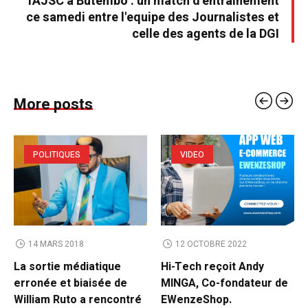
l'AJSC à Butembo : un match d'entrainement
ce samedi entre l'equipe des Journalistes et
celle des agents de la DGI
More posts
POLITIQUES
VIDEO
14 MARS 2018
12 OCTOBRE 2022
La sortie médiatique
Hi-Tech reçoit Andy
erronée et biaisée de
MINGA, Co-fondateur de
William Ruto a rencontré
EWenzeShop.