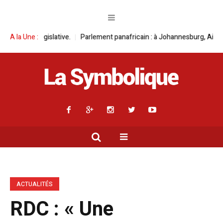
e.
A la Une :
Parlement panafricain : à Johannesburg, Aimé Boji Sangara multiplie
ACTUALITÉS
RDC : « Une