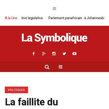
 legislative.
A la Une :
Parlement panafricain : à Johannesburg, Aimé Boji Sangar
POLITIQUES
La faillite du