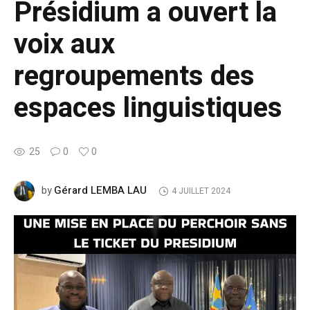
Présidium a ouvert la
voix aux
regroupements des
espaces linguistiques
25
0
0
Gérard LEMBA LAU
by
4 JUILLET 2024