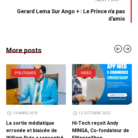
Gerard Lema Sur Ango + : Le Prince n'a pas
d'amis
More posts
POLITIQUES
VIDEO
14 MARS 2018
12 OCTOBRE 2022
La sortie médiatique
Hi-Tech reçoit Andy
erronée et biaisée de
MINGA, Co-fondateur de
William Ruto a rencontré
EWenzeShop.