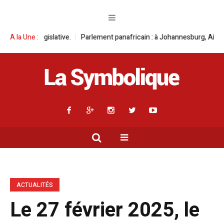
Parlement panafricain : à Johannesburg, Aimé Boji Sangara multiplie le
A la Une :
ACTUALITÉS
Le 27 février 2025, le