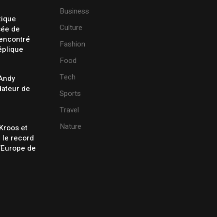
Business
tique
Culture
sée de
rencontré
Fashion
éplique
Food
Tech
 Andy
ateur de
Sports
Travel
Nature
Kroos et
t le record
’Europe de