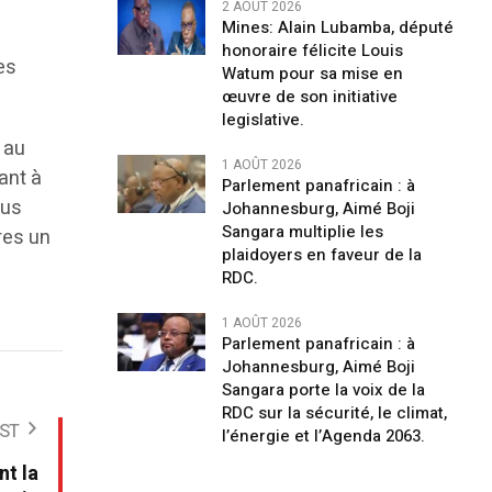
2 AOÛT 2026
Mines: Alain Lubamba, député
honoraire félicite Louis
es
Watum pour sa mise en
œuvre de son initiative
legislative.
 au
1 AOÛT 2026
ant à
Parlement panafricain : à
ous
Johannesburg, Aimé Boji
Sangara multiplie les
res un
plaidoyers en faveur de la
RDC.
1 AOÛT 2026
Parlement panafricain : à
Johannesburg, Aimé Boji
Sangara porte la voix de la
RDC sur la sécurité, le climat,
ST
l’énergie et l’Agenda 2063.
nt la