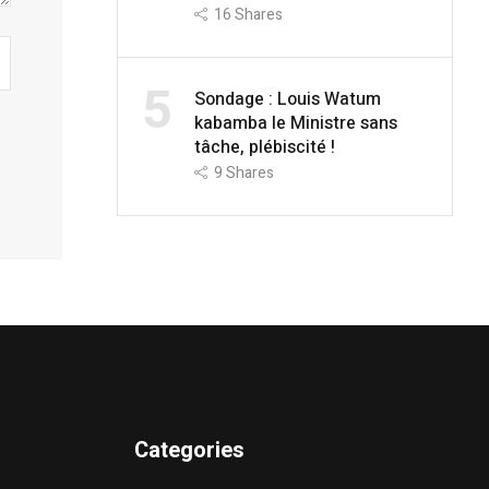
16
Shares
5
Sondage : Louis Watum
kabamba le Ministre sans
tâche, plébiscité !
9
Shares
Categories