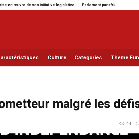
ive legislative.
Parlement panafricain : à Johannesburg, Aimé Boji Sangara
aractéristiques
Culture
Categories
Theme Func
rometteur malgré les défi
44