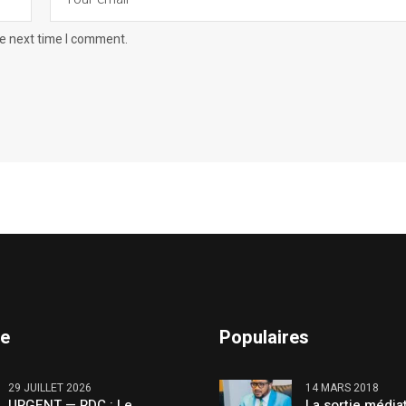
he next time I comment.
te
Populaires
29 JUILLET 2026
14 MARS 2018
URGENT — RDC : Le
La sortie média