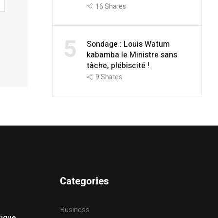
16
Shares
5
Sondage : Louis Watum
kabamba le Ministre sans
tâche, plébiscité !
9
Shares
Categories
Business
tique