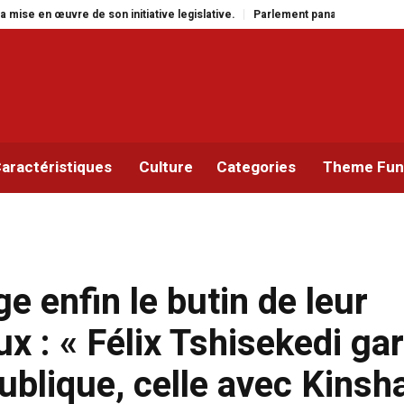
initiative legislative.
Parlement panafricain : à Johannesburg, Aimé Boji 
aractéristiques
Culture
Categories
Theme Func
 enfin le butin de leur
ux : « Félix Tshisekedi ga
publique, celle avec Kinsh