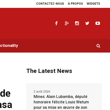
CONTACTEZ-NOUS
À PROPOS
WIDGETS
Sangara multiplie les plaidoyers en faveur de la RDC.
Parlement panafricain
tionality
The Latest News
rde
2 août 2026
Mines: Alain Lubamba, député
asa
honoraire félicite Louis Watum
pour sa mise en œuvre de son