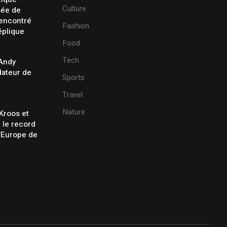
Culture
sée de
rencontré
Fashion
éplique
Food
Tech
 Andy
ateur de
Sports
Travel
Nature
Kroos et
t le record
’Europe de