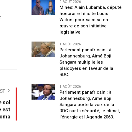
2 AOÛT 2026
Mines: Alain Lubamba, député
honoraire félicite Louis
t
Watum pour sa mise en
œuvre de son initiative
legislative.
1 AOÛT 2026
Parlement panafricain : à
Johannesburg, Aimé Boji
Sangara multiplie les
plaidoyers en faveur de la
RDC.
1 AOÛT 2026
ST
Parlement panafricain : à
Johannesburg, Aimé Boji
e sol
Sangara porte la voix de la
 est
RDC sur la sécurité, le climat,
Goma
l’énergie et l’Agenda 2063.