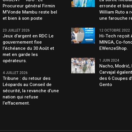
Procureur général Firmin
erronée et biai
M’Vonde Mambu reste bel
William Ruto a 
et bien à son poste
une farouche r
23 JUILLET 2026
12 OCTOBRE 2022
Jeux d’argent en RDC Le
Hi-Tech reçoit
gouvernement fixe
MINGA, Co-fond
l’échéance du 30 Août et
EWenzeShop.
met en garde les
opérateurs.
1 JUIN 2024
Nacho, Modrić, 
Carvajal égalen
4 JUILLET 2026
Tribune : du retour des
des 6 Coupes d
Léopards au Conseil de
Gento
sécurité, la revanche d’une
nation qui refuse
l’effacement.