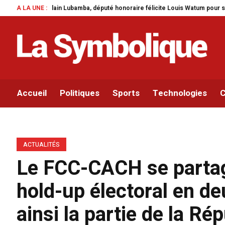
Lubamba, député honoraire félicite Louis Watum pour sa mise en œuvre de son 
A LA UNE :
Accueil
Politiques
Sports
Technologies
C
ACTUALITÉS
Le FCC-CACH se partage
hold-up électoral en de
ainsi la partie de la Ré