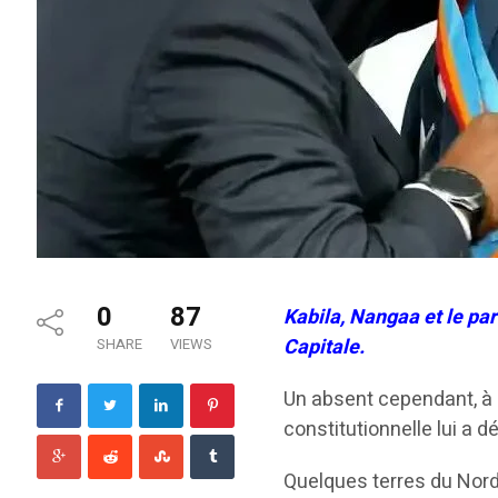
0
87
Kabila, Nangaa et le p
Capitale.
SHARE
VIEWS
Un absent cependant, à s
constitutionnelle lui a d
Quelques terres du Nord