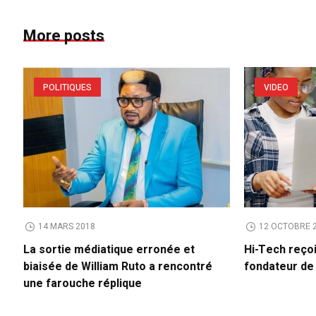
More posts
POLITIQUES
VIDEO
14 MARS 2018
12 OCTOBRE 
La sortie médiatique erronée et
Hi-Tech reço
biaisée de William Ruto a rencontré
fondateur d
une farouche réplique