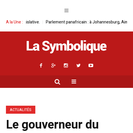
slative.
A la Une :
Parlement panafricain : à Johannesburg, Aimé Boji Sangara mult
ACTUALITÉS
Le gouverneur du