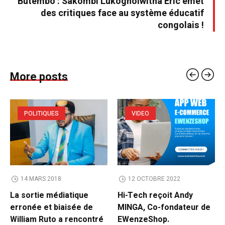
Butembo : Sakombi Lukogholwitha Eric émet
des critiques face au système éducatif
congolais !
More posts
POLITIQUES
VIDEO
14 MARS 2018
12 OCTOBRE 2022
La sortie médiatique
Hi-Tech reçoit Andy
erronée et biaisée de
MINGA, Co-fondateur de
William Ruto a rencontré
EWenzeShop.