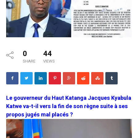
0
44
SHARE
VIEWS
Le gouverneur du Haut Katanga Jacques Kyabula
Katwe va-t-il vers la fin de son règne suite à ses
propos jugés mal placés ?