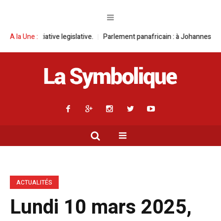
egislative.
A la Une :
Parlement panafricain : à Johannesburg, Aimé Boji Sangara 
ACTUALITÉS
Lundi 10 mars 2025,