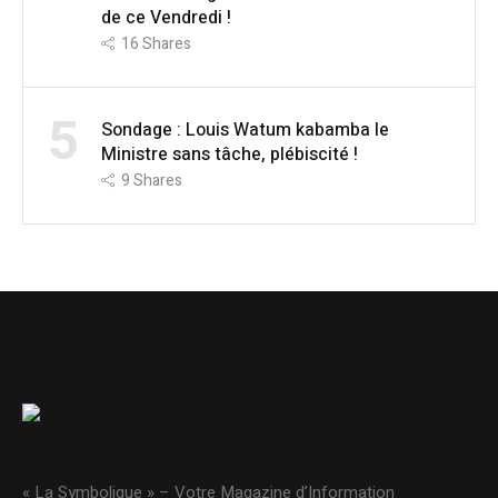
de ce Vendredi !
16
Shares
5
Sondage : Louis Watum kabamba le
Ministre sans tâche, plébiscité !
9
Shares
« La Symbolique » – Votre Magazine d’Information