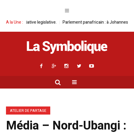
egislative.
A la Une :
Parlement panafricain : à Johannesburg, Aimé Boji Sangara m
ATELIER DE PARTAGE
Média – Nord-Ubangi :