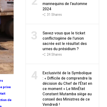
2
mannequins de l’automne
2024
31
Shares
3
Savez-vous que le ticket
conflictogène de l’union
sacrée est le résultat des
urnes du présidium ?
24
Shares
4
Exclusivité de la Symbolique
: « Difficile de comprendre la
rs
décision du Chef de l’État en
e prive
ce moment » Le MinÉtat
Constant Mutamba siège au
tait
conseil des Ministres de ce
ction de
Vendredi !
on