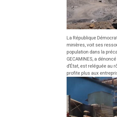
La République Démocrat
minières, voit ses resso
population dans la préca
GECAMINES, a dénoncé ce
d’État, est reléguée au r
profite plus aux entrepr