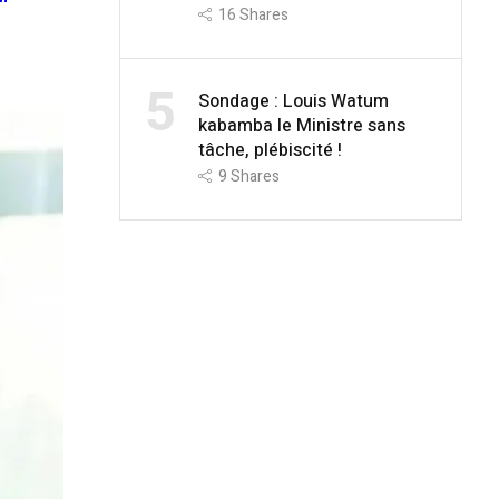
16
Shares
5
Sondage : Louis Watum
kabamba le Ministre sans
tâche, plébiscité !
9
Shares