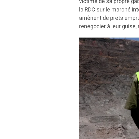
victime de sa propre gab
la RDC sur le marché int
amènent de prets emprun
renégocier à leur guise,