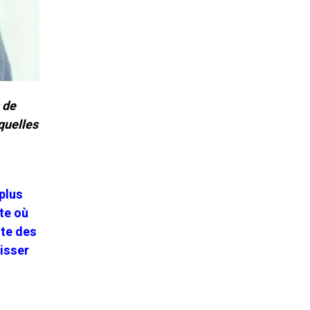
 de
quelles
plus
te où
nte des
aisser