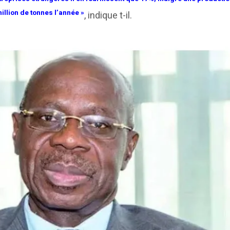
illion de tonnes l’année »
, indique t-il.