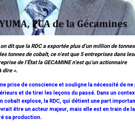
on dit que la RDC a exportée plus d’un million de tonnes
les tonnes de cobalt, ce n’est que 5 entreprises dans les
prise de l’État la GECAMINE n’est qu’un actionnaire
 dire ».
ne prise de conscience et souligne la nécessité de ne 
rieurs et de tirer les leçons du passé. Dans un contex
 cobalt explose, la RDC, qui détient une part importa
rait être un acteur majeur, mais elle est en train de l
é sa production.