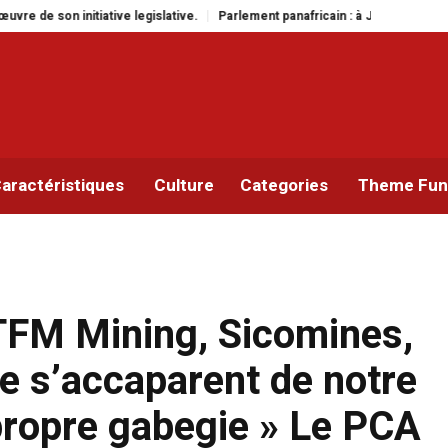
Parlement panafricain : à Johannesburg, Aimé Boji Sangara multiplie les pla
aractéristiques
Culture
Categories
Theme Func
 TFM Mining, Sicomines,
e s’accaparent de notre
 propre gabegie » Le PCA