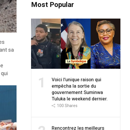
Most Popular
es
sant sa
se
 qui
1
Voici l’unique raison qui
empêcha la sortie du
gouvernement Suminwa
Tuluka le weekend dernier.
100
Shares
Rencontrez les meilleurs