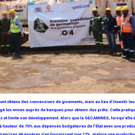
ont obtenu des concessions de gisements, mais au lieu d’investir leu
agé les mines auprès de banques pour obtenir des prêts. Cette pratiqu
s et limite son développement. Alors que la GECAMINES, lorsqu’elle é
it à hauteur de 70% aux dépenses budgétaires de l’État avec une produ
ntreprises étrangères n’en fournissent que 17%, malgré une producti