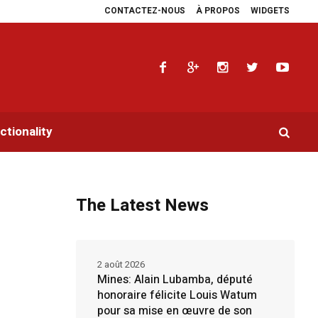
CONTACTEZ-NOUS
À PROPOS
WIDGETS
idoyers en faveur de la RDC.
Parlement panafricain : à Johannesburg, Aimé B
tionality
The Latest News
2 août 2026
Mines: Alain Lubamba, député
honoraire félicite Louis Watum
pour sa mise en œuvre de son