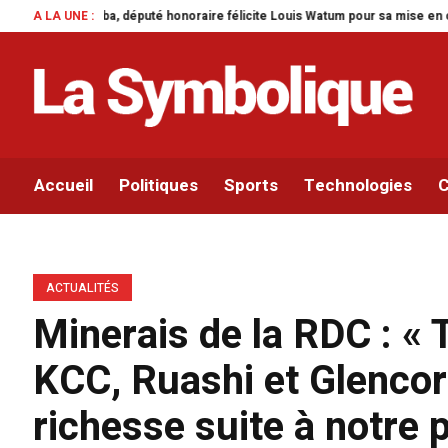
 félicite Louis Watum pour sa mise en œuvre de son initiative legislative.
A LA UNE :
Accueil
Politiques
Sports
Technologies
C
ACTUALITÉS
Minerais de la RDC : «
KCC, Ruashi et Glencor
richesse suite à notre