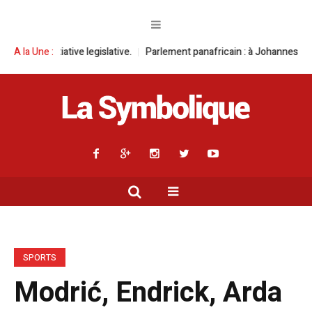
ve legislative.
A la Une :
Parlement panafricain : à Johannesburg, Aimé Boji Sang
SPORTS
Modrić, Endrick, Arda