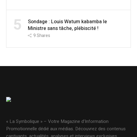
5
Sondage : Louis Watum kabamba le
Ministre sans tâche, plébiscité !
9
Shares
« La Symbolique » – Votre Magazine d’Information
Promotionnelle dédié aux médias. Découvrez des contenus
captivants, actualités, analyses et interviews exclusives.