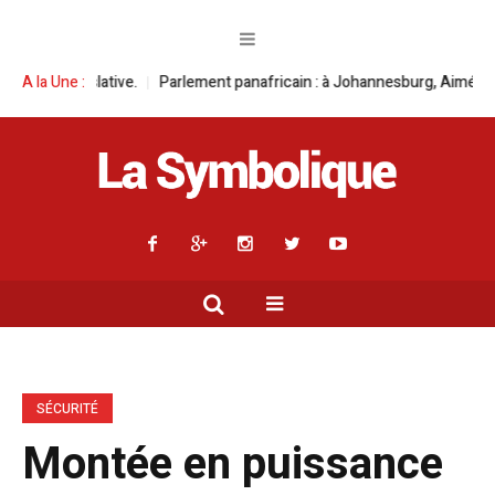
ment panafricain : à Johannesburg, Aimé Boji Sangara multiplie les plaido
A la Une :
SÉCURITÉ
Montée en puissance