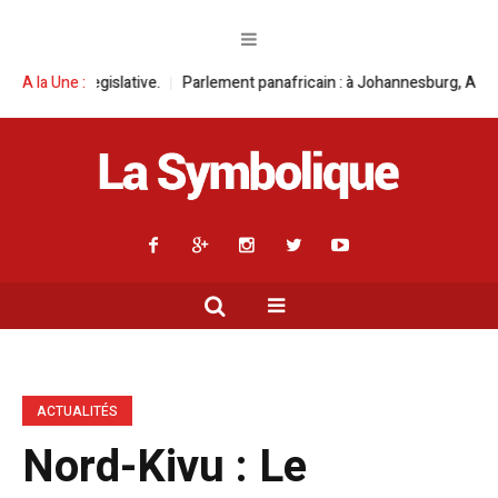
Parlement panafricain : à Johannesburg, Aimé Boji Sangara multiplie le
A la Une :
ACTUALITÉS
Nord-Kivu : Le