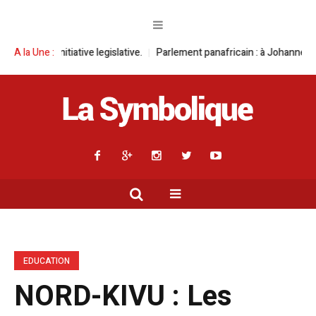
tive legislative.
A la Une :
Parlement panafricain : à Johannesburg, Aimé Boji Sa
EDUCATION
NORD-KIVU : Les